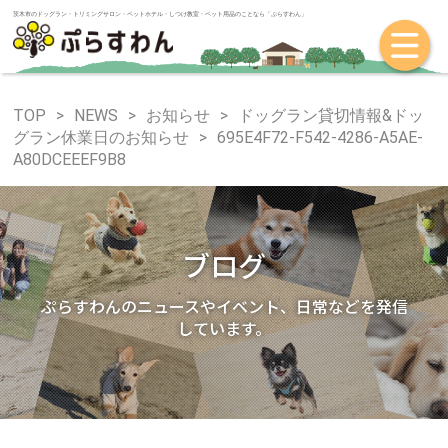
茨木市のドッグラン・トリミングサロン・ペットホテル・しつけ教室・ペット
TOP
NEWS
お知らせ
ドッグラン貸切情報&ドッ
グラン休業日のお知らせ
695E4F72-F542-4286-A5AE-
A80DCEEEF9B8
ブログ
ぷらすわんのニュースやイベント、日常などを発信
しています。