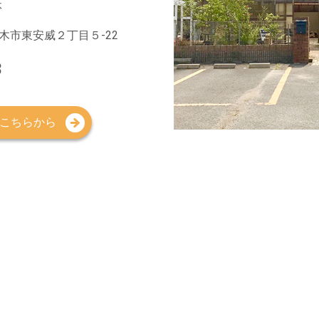
休
府茨木市東安威２丁目５-22
3
こちらから